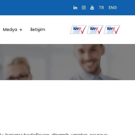
TR
ENG
Medya
İletişim
u, başarıyı hedefleyen, dinamik, yaratıcı, çevreye