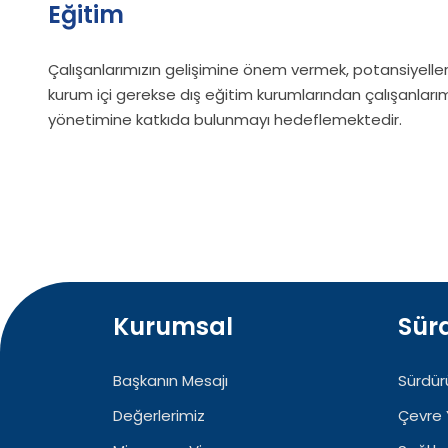
Eğitim
Çalışanlarımızın gelişimine önem vermek, potansiyellerini
kurum içi gerekse dış eğitim kurumlarından çalışanlarım
yönetimine katkıda bulunmayı hedeflemektedir.
Kurumsal
Sürd
Başkanın Mesajı
Sürdürü
Değerlerimiz
Çevre 