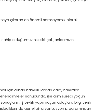
 ortaya çıkaran en önemli sermayemiz olarak
 sahip olduğumuz nitelikli çalışanlarımızın
lar için alınan başvurulardan aday havuzları
eğerlendirmeler sonucunda, işe alım süreci yoğun
onuçlanır. İş teklifi yapılmayan adaylara bilgi verilir
 başladıklarında genel bir oryantasyon programından