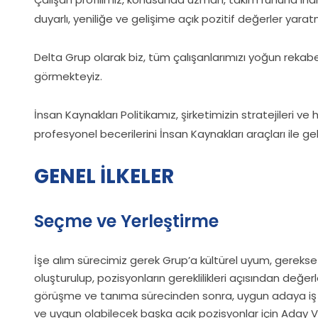
duyarlı, yeniliğe ve gelişime açık pozitif değerler yarat
Delta Grup olarak biz, tüm çalışanlarımızı yoğun reka
görmekteyiz.
İnsan Kaynakları Politikamız, şirketimizin stratejileri 
profesyonel becerilerini İnsan Kaynakları araçları ile gel
GENEL İLKELER
Seçme ve Yerleştirme
İşe alım sürecimiz gerek Grup’a kültürel uyum, gerekse
oluşturulup, pozisyonların gereklilikleri açısından değ
görüşme ve tanıma sürecinden sonra, uygun adaya iş teklif
ve uygun olabilecek başka açık pozisyonlar için Aday V