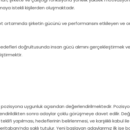
maya istekli kişilerden oluşmaktadır.
bet ortamında şirketin gücünü ve performansını etkileyen ve
ve hedefleri doğrultusunda insan gücü alımını gerçekleştirmek ve
iştirmektir.
 pozisyona uygunluk açısından değerlendirilmektedir. Pozisyon
erlendirildikten sonra adaylar çoklu görüşmeye davet edilir. D
i yapılması, hedeflerinin belirlenmesi, ve karşılıklı kabul ile s
eritabanı’nda saklı tutulur. Yeni başlayan adaylarımız ilk işe