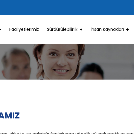
Faaliyetlerimiz
Sürdürülebilirlik
İnsan Kaynakları
AMIZ
n, şirkete ve çalıştığı fonksiyona yönelik yüksek motivasyonl